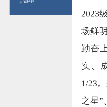
人物榜样
202
场鲜
勤奋
实、
1/2
之星”